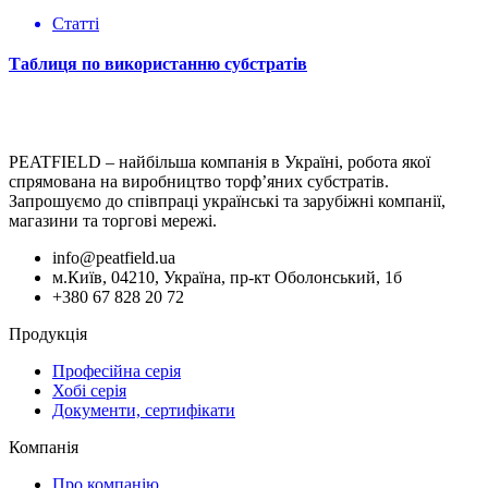
Статті
Таблиця по використанню субстратів
PEATFIELD – найбільша компанія в Україні, робота якої
спрямована на виробництво торф’яних субстратів.
Запрошуємо до співпраці українські та зарубіжні компанії,
магазини та торгові мережі.
info@peatfield.ua
м.Київ, 04210, Україна, пр-кт Оболонський, 1б
+380 67 828 20 72
Продукція
Професійна серія
Хобі серія
Документи, сертифікати
Компанія
Про компанію