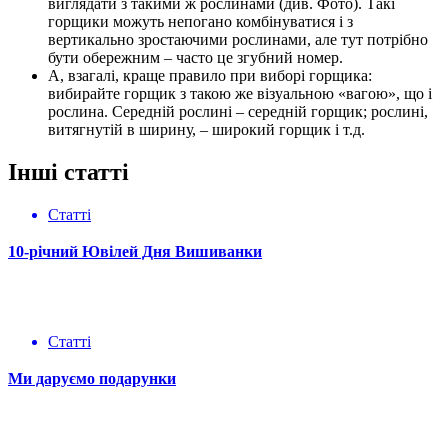
виглядати з такими ж рослинами (див. Фото). Такі
горщики можуть непогано комбінуватися і з
вертикально зростаючими рослинами, але тут потрібно
бути обережним – часто це згубний номер.
А, взагалі, краще правило при виборі горщика:
вибирайте горщик з такою же візуальною «вагою», що і
рослина. Середній рослині – середній горщик; рослині,
витягнутій в ширину, – широкий горщик і т.д.
Інші статті
Статті
10-річний Ювілей Дня Вишиванки
Статті
Ми даруємо подарунки