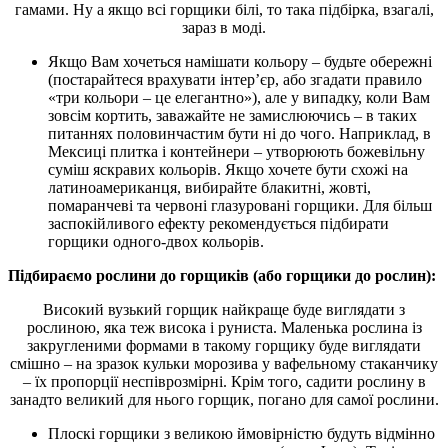
гамами. Ну а якщо всі горщики білі, то така підбірка, взагалі,
зараз в моді.
Якщо Вам хочеться намішати кольору – будьте обережні
(постарайтеся врахувати інтер’єр, або згадати правило
«три кольори – це елегантно»), але у випадку, коли Вам
зовсім кортить, заважайте не замислюючись – в таких
питаннях половинчастим бути ні до чого. Наприклад, в
Мексиці плитка і контейнери – утворюють божевільну
суміш яскравих кольорів. Якщо хочете бути схожі на
латиноамериканця, вибирайте блакитні, жовті,
помаранчеві та червоні глазуровані горщики. Для більш
заспокійливого ефекту рекомендується підбирати
горщики одного-двох кольорів.
Підбираємо рослини до горщиків (або горщики до рослин):
Високий вузький горщик найкраще буде виглядати з
рослиною, яка теж висока і руниста. Маленька рослина із
закругленими формами в такому горщику буде виглядати
смішно – на зразок кульки морозива у вафельному стаканчику
– їх пропорції неспіврозмірні. Крім того, садити рослину в
занадто великий для нього горщик, погано для самої рослини.
Плоскі горщики з великою ймовірністю будуть відмінно