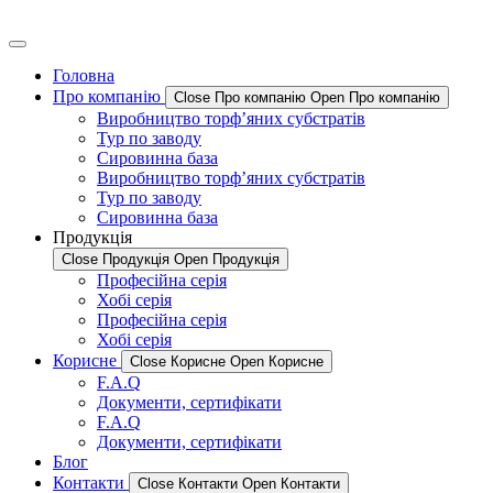
Головна
Про компанію
Close Про компанію
Open Про компанію
Виробництво торф’яних субстратів
Тур по заводу
Сировинна база
Виробництво торф’яних субстратів
Тур по заводу
Сировинна база
Продукція
Close Продукція
Open Продукція
Професійна серія
Хобі серія
Професійна серія
Хобі серія
Корисне
Close Корисне
Open Корисне
F.A.Q
Документи, сертифікати
F.A.Q
Документи, сертифікати
Блог
Контакти
Close Контакти
Open Контакти