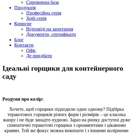
Сировинна база
Продукція
Професійна серія
Хобі серія
Корисне
Відповіді на запитання
Документи, сертифікати
Блог
Контакти
Офіс
Де придбати
Ідеальні горщики для контейнерного
саду
Роздуми про колір:
Хочете, щоб горщики підходили один одному? Підбірка
теракотових горщиків різних форм і розмірів – це класика
жанру і не буде занадто нудною. Зараз на ринку доступні дуже
симпатичні теракотові горщики з орнаментами і цікавими
краями. Той же фокус можна виконати і з іншими колірними