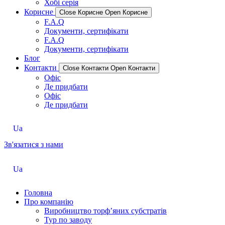
Хобі серія
Корисне
Close Корисне
Open Корисне
F.A.Q
Документи, сертифікати
F.A.Q
Документи, сертифікати
Блог
Контакти
Close Контакти
Open Контакти
Офіс
Де придбати
Офіс
Де придбати
Ua
Зв'язатися з нами
Ua
Головна
Про компанію
Виробництво торф’яних субстратів
Тур по заводу