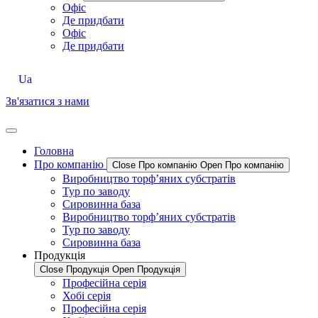
Офіс
Де придбати
Офіс
Де придбати
Ua
Зв'язатися з нами
Головна
Про компанію
Close Про компанію
Open Про компанію
Виробництво торф’яних субстратів
Тур по заводу
Сировинна база
Виробництво торф’яних субстратів
Тур по заводу
Сировинна база
Продукція
Close Продукція
Open Продукція
Професійна серія
Хобі серія
Професійна серія